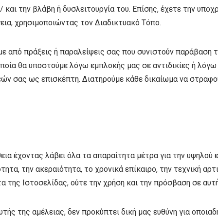
/ και την βλάβη ή δυσλειτουργία του. Επίσης, έχετε την υπο
γεια, χρησιμοποιώντας τον Διαδικτυακό Τόπο.
ύμε από πράξεις ή παραλείψεις σας που συνιστούν παράβασ
ν οποία θα υποστούμε λόγω εμπλοκής μας σε αντιδικίες ή λό
ών σας ως επισκέπτη. Διατηρούμε κάθε δικαίωμα να στραφο
α έχοντας λάβει όλα τα απαραίτητα μέτρα για την υψηλού ε
τητα, την ακεραιότητα, το χρονικά επίκαιρο, την τεχνική αρτι
α της Ιστοσελίδας, ούτε την χρήση και την πρόσβαση σε αυτή
τής της αμέλειας, δεν προκύπτει δική μας ευθύνη για οποιαδή