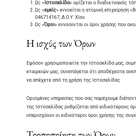
Ως «
Ιστοσελίδα
» ορίζεται ο διαδικτυακός τό
Ως «
εμείς
» εννοείται η ατομική επιχείρηση «Β
046714167, Δ.Ο.Υ. Χίου.
Ως «
Όροι
» εννοούνται οι όροι χρήσης που ακο
Η ισχύς των Όρων
Εφόσον χρησιμοποιείτε την Ιστοσελίδα μας, συμ
εταιρειών μας, συνεπάγεται ότι αποδέχεστε ανε
να απέχετε από τη χρήση της Ιστοσελίδας.
Ορισμένες υπηρεσίες που σας παρέχουμε διέπον
της Ιστοσελίδας ρυθμίζεται από ειδικότερους όρ
υπερισχύουν οι ειδικότεροι όροι χρήσης της συγ
Τροποποίηση των Όρων