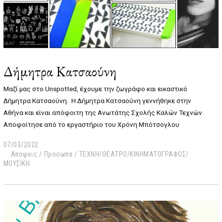
Δήμητρα Κατσαούνη
Μαζί μας στο Unspotted, έχουμε την ζωγράφο και εικαστικό
Δήμητρα Κατσαούνη. Η Δήμητρα Κατσαούνη γεννήθηκε στην
Αθήνα και είναι απόφοιτη της Ανωτάτης Σχολής Καλών Τεχνών.
Αποφοίτησε από το εργαστήριο του Χρόνη Μπότσογλου
07/03/2022
0
Αποψεις
9
/
Προσωπα
/
ΤΕΧΝΗ/ΘΕΑΤΡΟ/ΚΙΝΗΜΑΤΟΓΡΑΦΟΣ/
ΜΟΥΣΙΚΗ
/
0
5
/
2
0
2