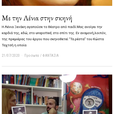
Με την Λένια στην σκηνή
Η Λένια Ξενάκη αγαπούσε το θέατρο από παιδί.Μας ανοίγει την
καρδιά της, εδώ, στο unspotted, στο σπίτι της. Εν αναμονή,λοιπόν,
της πρεμιέρας του έργου που σκηνοθετεί “Τα ρέστα” του Κώστα
Ταχτσή η οποία
21/07/2020
1
Προσωπα
/
ΦΑΝΤΑΣΙΑ
9
/
0
6
/
2
0
2
2