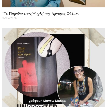
“Τα Παράθυρα της Ψυχής” της Αργυρώς Φλάμου
25/07/2026
2
6
/
0
7
/
2
0
2
6