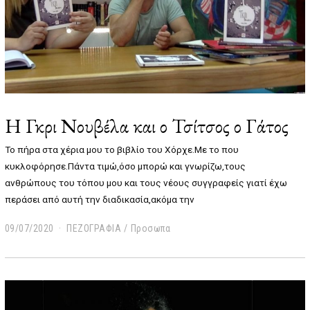
H Γκρι Νουβέλα και ο Τσίτσος ο Γάτος
Το πήρα στα χέρια μου το βιβλίο του Χόρχε.Με το που
κυκλοφόρησε.Πάντα τιμώ,όσο μπορώ και γνωρίζω,τους
ανθρώπους του τόπου μου και τους νέους συγγραφείς γιατί έχω
περάσει από αυτή την διαδικασία,ακόμα την
09/07/2020
2
ΠΕΖΟΓΡΑΦΙΑ
/
Προσωπα
3
/
0
1
/
2