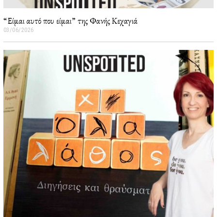
“Είμαι αυτό που είμαι” της Φανής Κεχαγιά
03/06/2026
0
5
/
0
6
/
2
0
2
6