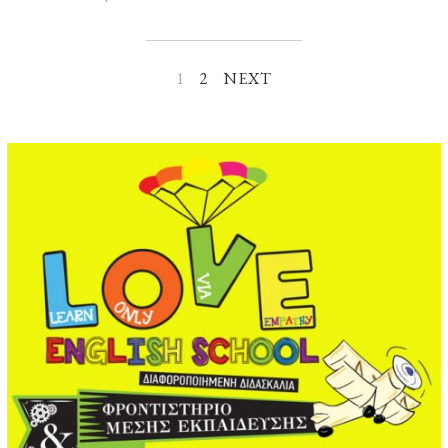
9
/
0
6
1
2
NEXT
/
2
0
2
2