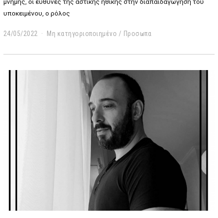
μνήμης, οι ευθύνες της αστικής ηθικής στην διαπαιδαγώγηση του
υποκειμένου, ο ρόλος
24/05/2022
2
Μη κατηγοριοποιημένο
/
Προσωπα
5
/
0
5
/
2
0
2
2