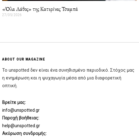
«Όλα Λάθος» της Κατερίνας Τσαμπά
27/05/2026
2
7
/
0
5
/
2
0
2
ABOUT OUR MAGAZINE
6
Το unspotted δεν είναι ένα συνηθισμένο περιοδικό. Στόχος μας
η ενημέρωση και η ψυχαγωγία μέσα από μια διαφορετική
οπτική.
Βρείτε μας:
info@unspotted.gr
Παροχή βοήθειας:
help@unspotted.gr
Ακύρωση συνδρομής: