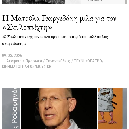
Η Ματούλα Γεωργεδάκη μιλά για τον
«Σκυλοπνίχτη»
«Ο Σκυλοπνίχτης είναι ένα έργο που επιτρέπει πολλαπλές
αναγνώσεις.»
09/03/2026
0
Αποψεις
9
/
Προσωπα
/
Συνεντεύξεις
/
ΤΕΧΝΗ/ΘΕΑΤΡΟ/
ΚΙΝΗΜΑΤΟΓΡΑΦΟΣ/ΜΟΥΣΙΚΗ
/
0
3
/
2
0
2
6