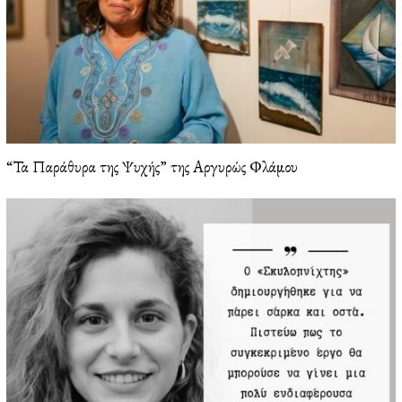
“Τα Παράθυρα της Ψυχής” της Αργυρώς Φλάμου