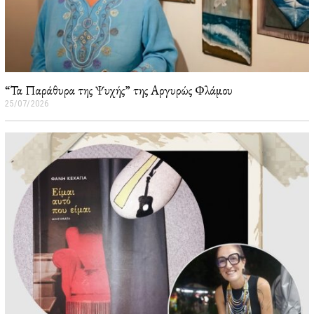
“Τα Παράθυρα της Ψυχής” της Αργυρώς Φλάμου
25/07/2026
2
6
/
0
7
/
2
0
2
6