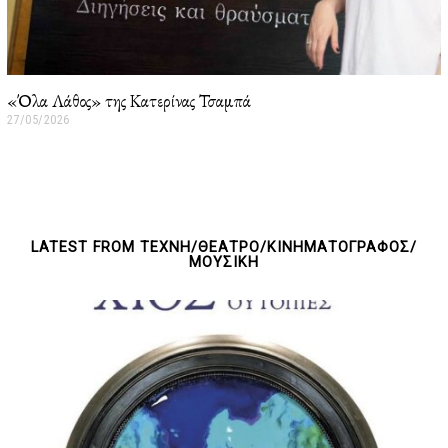
«Όλα Λάθος» της Κατερίνας Τσαμπά
27/05/2026
2
7
/
0
5
/
2
0
LATEST FROM ΤΕΧΝΗ/ΘΕΑΤΡΟ/ΚΙΝΗΜΑΤΟΓΡΑΦΟΣ/
2
ΜΟΥΣΙΚΗ
6