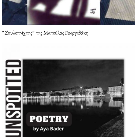
“Σκυλοπνίχτης” της Ματούλας Γεωργεδάκη