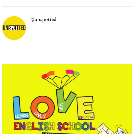
/
0
7
/
@unspotted
2
0
2
2