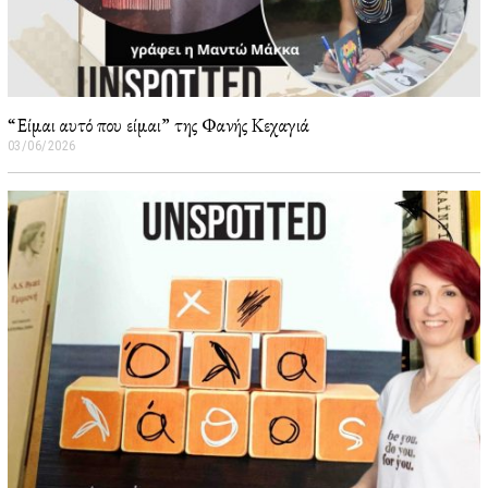
“Είμαι αυτό που είμαι” της Φανής Κεχαγιά
03/06/2026
0
5
/
0
6
/
2
0
2
6