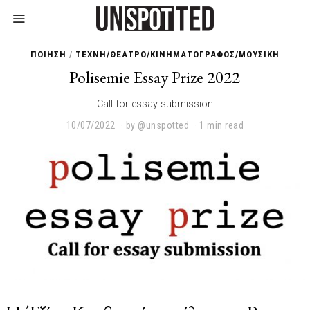
ΠΟΙΗΣΗ
/
ΤΕΧΝΗ/ΘΕΑΤΡΟ/ΚΙΝΗΜΑΤΟΓΡΑΦΟΣ/ΜΟΥΣΙΚΗ
Polisemie Essay Prize 2022
Call for essay submission
10/07/2022
1
by
@unspotted
1 min read
1
/
0
7
/
2
0
2
2