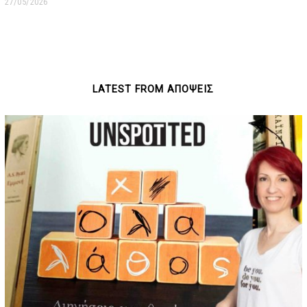
27/05/2026
2
7
/
0
5
/
2
0
LATEST FROM ΑΠΟΨΕΙΣ
2
6