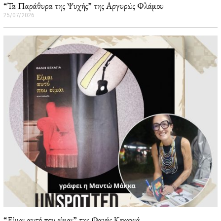
“Τα Παράθυρα της Ψυχής” της Αργυρώς Φλάμου
25/07/2026
2
6
/
0
7
/
2
0
2
6
“Είμαι αυτό που είμαι” της Φανής Κεχαγιά