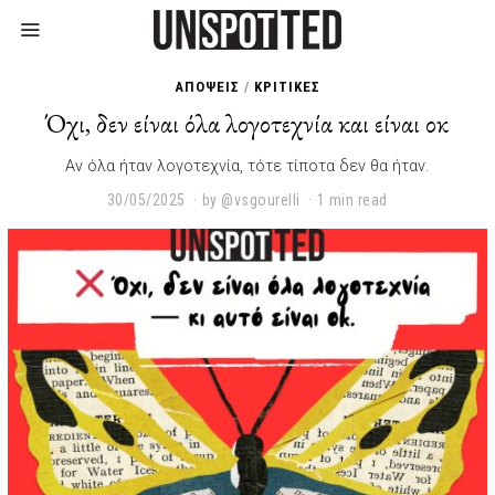
ΑΠΟΨΕΙΣ
/
ΚΡΙΤΙΚΕΣ
Όχι, δεν είναι όλα λογοτεχνία και είναι οκ
Αν όλα ήταν λογοτεχνία, τότε τίποτα δεν θα ήταν.
30/05/2025
0
by
@vsgourelli
1 min read
4
/
0
6
/
2
0
2
5