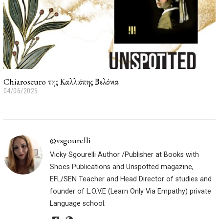
Chiaroscuro της Καλλιόπης Βελόνια
04/06/2025
0
4
/
0
6
/
@vsgourelli
2
Vicky Sgourelli Author /Publisher at Books with
0
2
Shoes Publications and Unspotted magazine,
5
EFL/SEN Teacher and Head Director of studies and
founder of L.O.V.E (Learn Only Via Empathy) private
Language school.