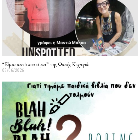
“Είμαι αυτό που είμαι” της Φανής Κεχαγιά
03/06/2026
0
5
/
0
6
/
2
0
2
6