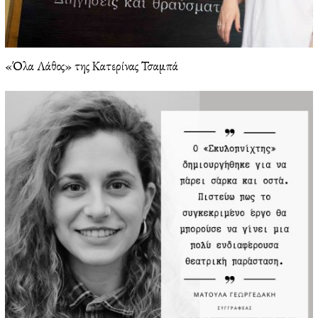
«Όλα Λάθος» της Κατερίνας Τσαμπά