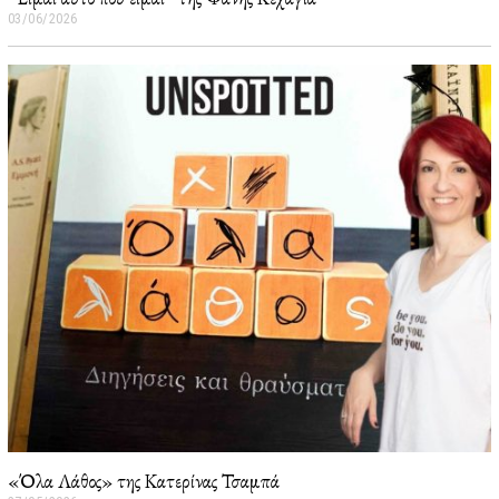
03/06/2026
0
5
/
0
6
/
2
0
2
6
«Όλα Λάθος» της Κατερίνας Τσαμπά