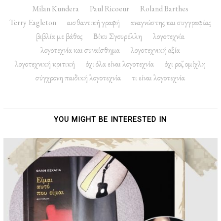
Milan Kundera
Paul Ricoeur
Roland Barthes
Terry Eagleton
αισθαντική γραφή
αναγνώστης και συγγραφέας
βιβλία με βάθος
Βίκυ Σγουρέλλη
λογοτεχνία
λογοτεχνία και συναίσθημα
λογοτεχνική αξία
λογοτεχνική κριτική
όχι όλα είναι λογοτεχνία
όχι ροζ ομίχλη
σύγχρονη παιδική λογοτεχνία
τι είναι λογοτεχνία
YOU MIGHT BE INTERESTED IN