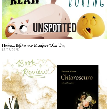
Παιδικά Βιβλία που Μοιάζουν Όλα Ίδια;
15/06/2025
1
5
/
0
6
/
2
0
2
5