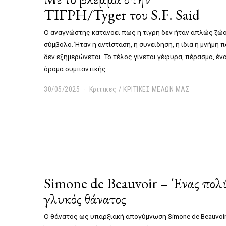
ΤΙΓΡΗ/Tyger του S.F. Said
Ο αναγνώστης κατανοεί πως η τίγρη δεν ήταν απλώς ζώο
σύμβολο. Ήταν η αντίσταση, η συνείδηση, η ίδια η μνήμη 
δεν εξημερώνεται. Το τέλος γίνεται γέφυρα, πέρασμα, έν
όραμα συμπαντικής
30/05/2025
0
Κριτικες
/
ΚΡΙΤΙΚΕΣ ΜΕΛΩΝ ΜΑΣ
4
/
0
6
/
2
0
2
5
Simone de Beauvoir – Ένας πολ
γλυκός θάνατος
Ο θάνατος ως υπαρξιακή απογύμνωση Simone de Beauvoi