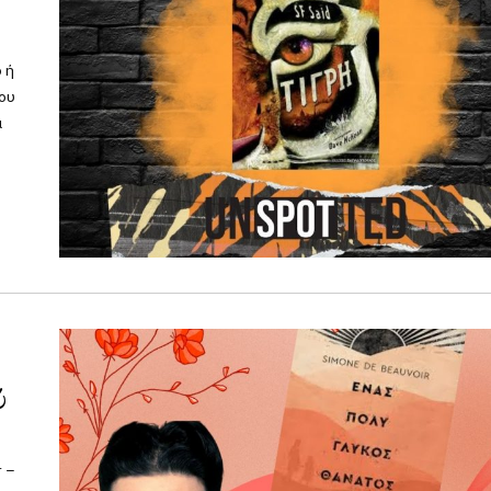
 ή
που
α
ύ
r –