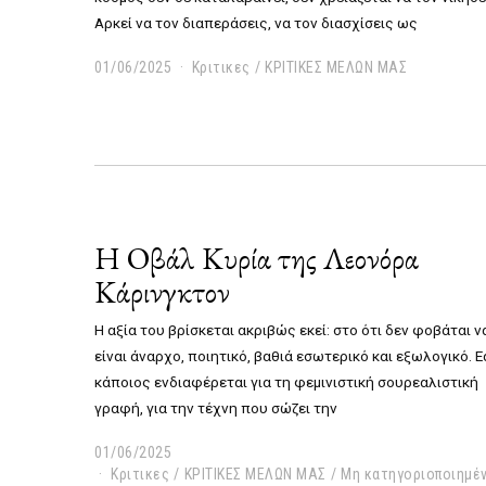
Αρκεί να τον διαπεράσεις, να τον διασχίσεις ως
01/06/2025
0
Κριτικες
/
ΚΡΙΤΙΚΕΣ ΜΕΛΩΝ ΜΑΣ
4
/
0
6
/
2
0
2
Η Οβάλ Κυρία της Λεονόρα
5
Κάρινγκτον
Η αξία του βρίσκεται ακριβώς εκεί: στο ότι δεν φοβάται ν
είναι άναρχο, ποιητικό, βαθιά εσωτερικό και εξωλογικό. Ε
κάποιος ενδιαφέρεται για τη φεμινιστική σουρεαλιστική
γραφή, για την τέχνη που σώζει την
01/06/2025
0
1
Κριτικες
/
ΚΡΙΤΙΚΕΣ ΜΕΛΩΝ ΜΑΣ
/
Μη κατηγοριοποιημέ