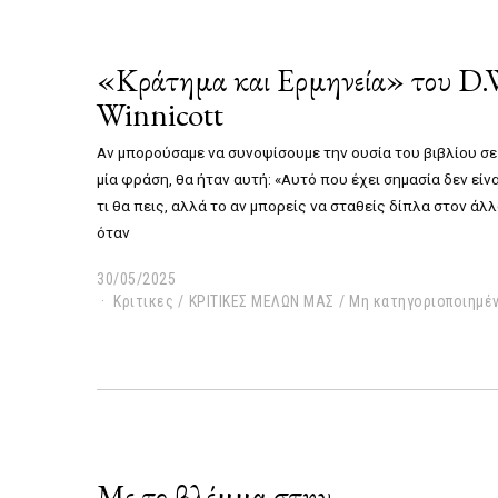
2
0
2
«Κράτημα και Ερμηνεία» του D.
5
Winnicott
Αν μπορούσαμε να συνοψίσουμε την ουσία του βιβλίου σε
μία φράση, θα ήταν αυτή:
«Αυτό που έχει σημασία δεν είνα
τι θα πεις, αλλά το αν μπορείς να σταθείς δίπλα στον άλ
όταν
30/05/2025
0
4
Κριτικες
/
ΚΡΙΤΙΚΕΣ ΜΕΛΩΝ ΜΑΣ
/
Μη κατηγοριοποιημέ
/
0
6
/
2
0
2
5
Mε το βλέμμα στην