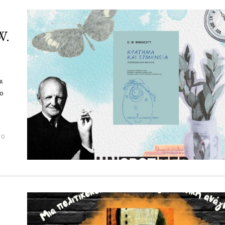
W.
ι
λο
νο