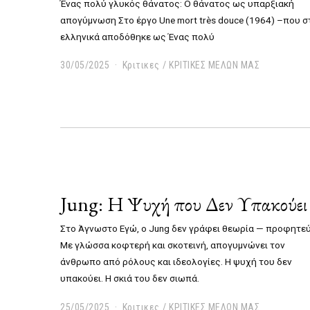
Ένας πολύ γλυκός θάνατος: Ο θάνατος ως υπαρξιακή
απογύμνωση Στο έργο Une mort très douce (1964) –που σ
ελληνικά αποδόθηκε ως Ένας πολύ
30/05/2025
3
Κριτικες
/
ΚΡΙΤΙΚΕΣ ΜΕΛΩΝ ΜΑΣ
0
/
0
5
/
2
0
2
5
Jung: Η Ψυχή που Δεν Υπακούει
Στο Άγνωστο Εγώ, ο Jung δεν γράφει θεωρία — προφητεύ
Με γλώσσα κοφτερή και σκοτεινή, απογυμνώνει τον
άνθρωπο από ρόλους και ιδεολογίες. Η ψυχή του δεν
υπακούει. Η σκιά του δεν σιωπά.
25/05/2025
2
Κριτικες
/
ΚΡΙΤΙΚΕΣ ΜΕΛΩΝ ΜΑΣ