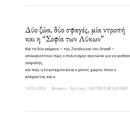
5
/
2
0
2
Δύο ζώα, δύο σφαγές, μία ντροπή
5
και η “Σοφία των Λύκων”
Και τα δύο κείμενα — της Ζατέλη και του Orwell —
αποκαλύπτουν πώς ο πολιτισμός σκοτώνει για να αισθαν
ασφαλής,
και πώς η λογοτεχνία είναι ο μόνος χώρος όπου ο
ελέφαντας και ο
19/05/2025
0
Αποψεις
/
Κριτικες
/
ΚΡΙΤΙΚΕΣ ΜΕΛΩΝ ΜΑΣ
4
/
0
6
/
2
0