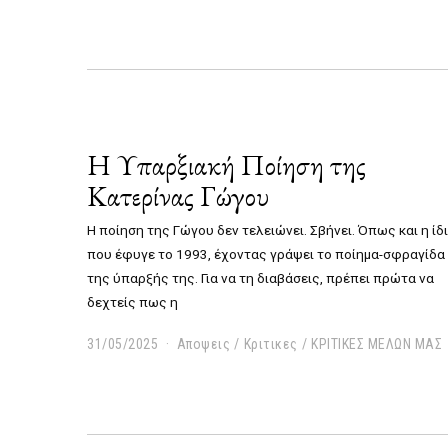
/
0
6
/
2
0
2
5
Η Υπαρξιακή Ποίηση της
Κατερίνας Γώγου
Η ποίηση της Γώγου δεν τελειώνει. Σβήνει. Όπως και η ίδι
που έφυγε το 1993, έχοντας γράψει το ποίημα-σφραγίδα
της ύπαρξής της. Για να τη διαβάσεις, πρέπει πρώτα να
δεχτείς πως η
31/05/2025
0
Αποψεις
/
Κριτικες
/
ΚΡΙΤΙΚΕΣ ΜΕΛΩΝ ΜΑΣ
4
/
0
6
/