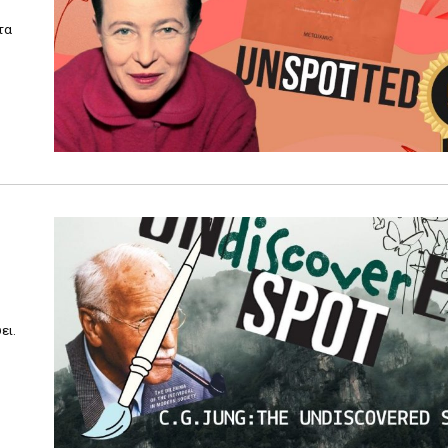
τα
ει.