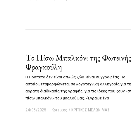
5
/
0
5
/
2
0
2
5
Tο Πίσω Μπαλκόνι της Φωτεινή
Φραγκούλη
Η Πουπέτα δεν είναι απλώς ζώο· είναι συγγραφέας. Το
αστείο μεταμορφώνεται σε λογοτεχνική αλληγορία για τ
αόρατη διαδικασία της γραφής, για τις ιδέες που ζουν «σ
πίσω μπαλκόνι» του μυαλού μας.
«Έγραψε ένα
24/05/2025
2
Κριτικες
/
ΚΡΙΤΙΚΕΣ ΜΕΛΩΝ ΜΑΣ
4
/
0