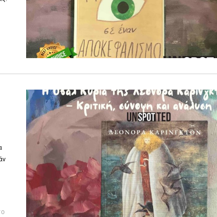
α
άν
νο