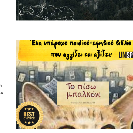
ς
ην
το