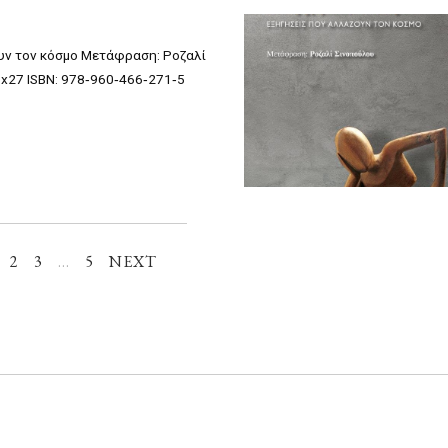
ουν τον κόσμο Μετάφραση: Ροζαλί
6x27 ISBN: 978‐960‐466‐271‐5
2
3
…
5
NEXT