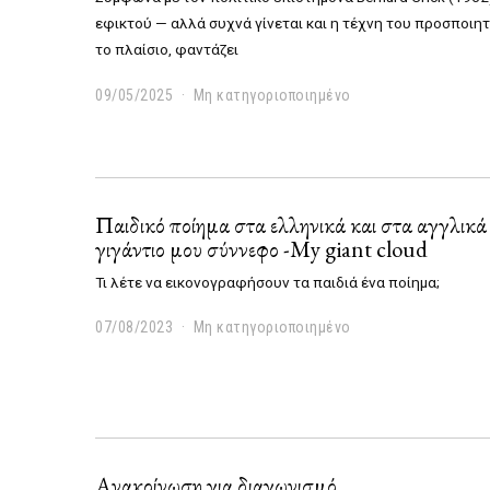
2
5
εφικτού — αλλά συχνά γίνεται και η τέχνη του προσποιητ
το πλαίσιο, φαντάζει
09/05/2025
0
Μη κατηγοριοποιημένο
9
/
0
5
/
Παιδικό ποίημα στα ελληνικά και στα αγγλικά
2
0
γιγάντιο μου σύννεφο -Μy giant cloud
2
Τι λέτε να εικονογραφήσουν τα παιδιά ένα ποίημα;
5
07/08/2023
0
Μη κατηγοριοποιημένο
7
/
0
8
/
2
0
Aνακοίνωση για διαγωνισμό