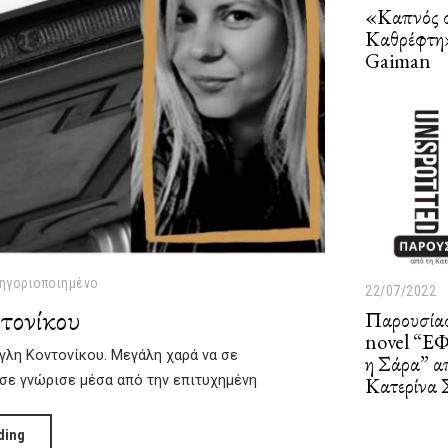
«Καπνός 
Καθρέφτη»
Gaiman
ηγοριοποιημένο
22/07/2022
2
τονίκου
2
Παρουσίασ
/
novel “Ε
0
γλη Κοντονίκου. Μεγάλη χαρά να σε
η Σάρα” α
7
σε γνώρισε μέσα από την επιτυχημένη
Κατερίνα 
/
2
0
ding
2