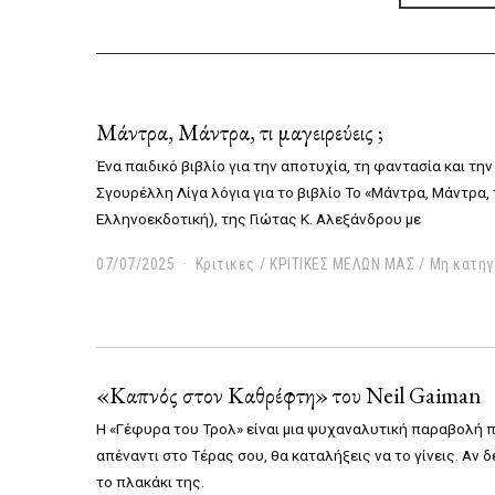
2
Μάντρα, Μάντρα, τι μαγειρεύεις ;
Ένα παιδικό βιβλίο για την αποτυχία, τη φαντασία και την
Σγουρέλλη Λίγα λόγια για το βιβλίο Το «Μάντρα, Μάντρα, τ
Ελληνοεκδοτική), της Γιώτας Κ. Αλεξάνδρου με
07/07/2025
0
Κριτικες
/
ΚΡΙΤΙΚΕΣ ΜΕΛΩΝ ΜΑΣ
/
Μη κατηγ
7
/
0
7
/
«Καπνός στον Καθρέφτη» του Neil Gaiman
2
0
Η «Γέφυρα του Τρολ» είναι μια ψυχαναλυτική παραβολή π
2
5
απέναντι στο Τέρας σου, θα καταλήξεις να το γίνεις. Αν δ
το πλακάκι της.