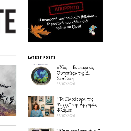
LATEST POSTS
«Χίος – Εσωτερικές
Ουτοπίες» της Δ.
Σταθάκη
26/07/2026
“Τα Παράθυρα της
Ψυχής” της Αργυρώς
Φλάμου
25/07/2026
2
6
/
“Είμαι αυτό που είμαι”
0