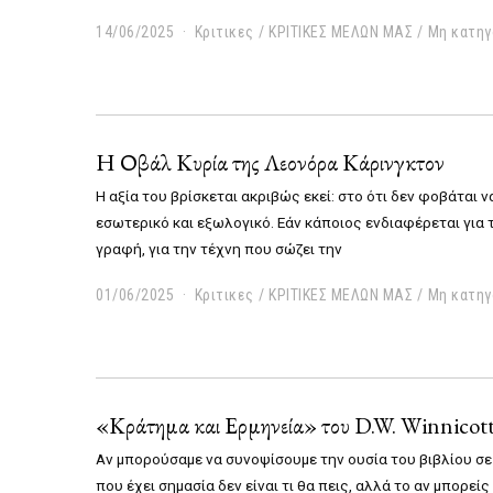
14/06/2025
Κριτικες
/
ΚΡΙΤΙΚΕΣ ΜΕΛΩΝ ΜΑΣ
/
Μη κατηγ
Η Οβάλ Κυρία της Λεονόρα Κάρινγκτον
Η αξία του βρίσκεται ακριβώς εκεί: στο ότι δεν φοβάται να
εσωτερικό και εξωλογικό. Εάν κάποιος ενδιαφέρεται για 
γραφή, για την τέχνη που σώζει την
01/06/2025
0
Κριτικες
/
ΚΡΙΤΙΚΕΣ ΜΕΛΩΝ ΜΑΣ
/
Μη κατηγ
1
/
0
6
/
«Κράτημα και Ερμηνεία» του D.W. Winnicot
2
0
Αν μπορούσαμε να συνοψίσουμε την ουσία του βιβλίου σε 
2
5
που έχει σημασία δεν είναι τι θα πεις, αλλά το αν μπορεί