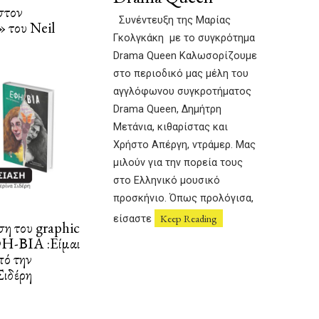
στον
0
Συνέντευξη της Μαρίας
 του Neil
6
Γκολγκάκη με το συγκρότημα
/
2
Drama Queen Καλωσορίζουμε
0
στο περιοδικό μας μέλη του
2
αγγλόφωνου συγκροτήματος
2
Drama Queen, Δημήτρη
Μετάνια, κιθαρίστας και
Χρήστο Απέργη, ντράμερ. Μας
μιλούν για την πορεία τους
στο Ελληνικό μουσικό
προσκήνιο. Όπως προλόγισα,
Keep Reading
είσαστε
η του graphic
ΦΗ-ΒΙΑ :Eίμαι
πό την
Σιδέρη