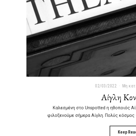
02/03/2022
1
Μη κατ
5
Αίγλη Κον
/
0
Καλεσμένη στο Unspotted η ηθοποιός Αί
6
/
φιλοξενούμε σήμερα Αίγλη. Πολύς κόσμος 
2
0
Keep Rea
2