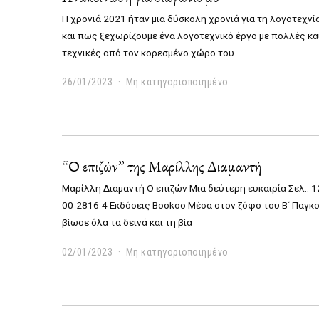
2
3
Η χρονιά 2021 ήταν μια δύσκολη χρονιά για τη λογοτεχνί
και πως ξεχωρίζουμε ένα λογοτεχνικό έργο με πολλές κ
τεχνικές από τον κορεσμένο χώρο του
26/01/2023
2
Μη κατηγοριοποιημένο
6
/
0
1
/
“Ο επιζών” της Μαρίλλης Διαμαντή
2
0
Μαρίλλη Διαμαντή Ο επιζών Μια δεύτερη ευκαιρία Σελ.: 12
2
3
00-2816-4 Εκδόσεις Bookoo Μέσα στον ζόφο του Β΄ Παγ
βίωσε όλα τα δεινά και τη βία
02/01/2023
0
Μη κατηγοριοποιημένο
2
/
0
1