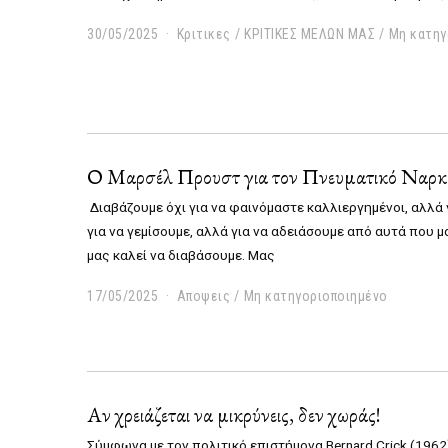
30/05/2025
0
Κριτικες
/
ΚΡΙΤΙΚΕΣ ΜΕΛΩΝ ΜΑΣ
/
Μη κατηγ
4
/
0
6
/
2
0
Ο Mαρσέλ Προυστ για τον Πνευματικό Ναρκ
2
5
Διαβάζουμε όχι για να φαινόμαστε καλλιεργημένοι, αλλά
για να γεμίσουμε, αλλά για να αδειάσουμε από αυτά που 
μας καλεί να διαβάσουμε. Μας
17/05/2025
0
Αποψεις
/
Μη κατηγοριοποιημένο
4
/
0
6
/
Αν χρειάζεται να μικρύνεις, δεν χωράς!
2
0
Σύμφωνα με τον πολιτικό επιστήμονα Bernard Crick (1962),