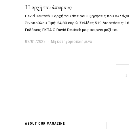
/
Η αρχή του άπειρους:
2
0
David Deutsch Η αρχή του άπειρου Εξηγήσεις που αλλάζ
2
3
Σινοπούλου Τιμή: 24,80 ευρώ, Σελίδες 519 Διαστάσεις: 1
Εκδόσεις ΕΚΠΑ Ο David Deutsch μας παίρνει μαζί του
02/01/2023
0
Μη κατηγοριοποιημένο
2
/
0
1
/
2
1
0
2
3
ABOUT OUR MAGAZINE