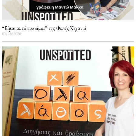
“Είμαι αυτό που είμαι” της Φανής Κεχαγιά
03/06/2026
0
5
/
0
6
/
2
0
2
6