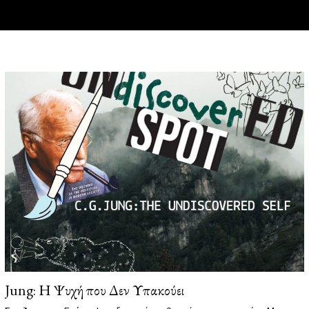
Jung: Η Ψυχή που Δεν Υπακούει