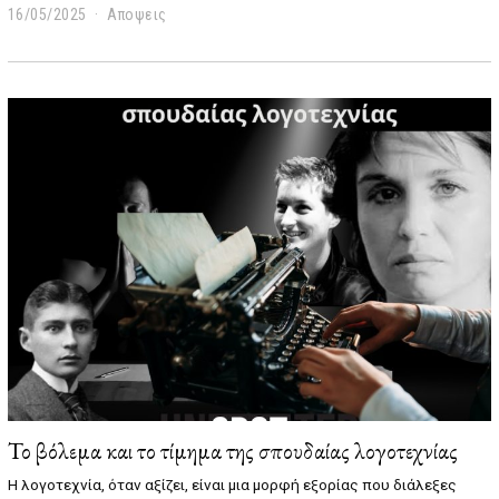
16/05/2025
0
Αποψεις
4
/
0
6
/
2
0
2
5
Το βόλεμα και το τίμημα της σπουδαίας λογοτεχνίας
Η λογοτεχνία, όταν αξίζει, είναι μια μορφή εξορίας που διάλεξες