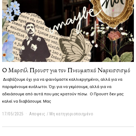
5
Ο Mαρσέλ Προυστ για τον Πνευματικό Ναρκισσισμό
Διαβάζουμε όχι για να φαινόμαστε καλλιεργημένοι, αλλά για να
παραμένουμε ευάλωτοι. Όχι για να γεμίσουμε, αλλά για να
αδειάσουμε από αυτά που μας κρατούν πίσω.
Ο Προυστ δεν μας
καλεί να διαβάσουμε. Μας
17/05/2025
0
Αποψεις
/
Μη κατηγοριοποιημένο
4
/
0