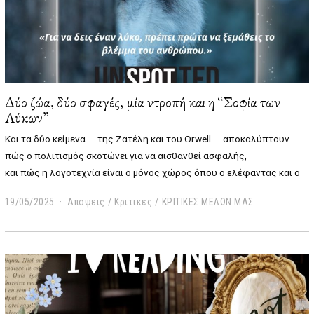
Δύο ζώα, δύο σφαγές, μία ντροπή και η “Σοφία των
Λύκων”
Και τα δύο κείμενα — της Ζατέλη και του Orwell — αποκαλύπτουν
πώς ο πολιτισμός σκοτώνει για να αισθανθεί ασφαλής,
και πώς η λογοτεχνία είναι ο μόνος χώρος όπου ο ελέφαντας και ο
19/05/2025
0
Αποψεις
/
Κριτικες
/
ΚΡΙΤΙΚΕΣ ΜΕΛΩΝ ΜΑΣ
4
/
0
6
/
2
0
2