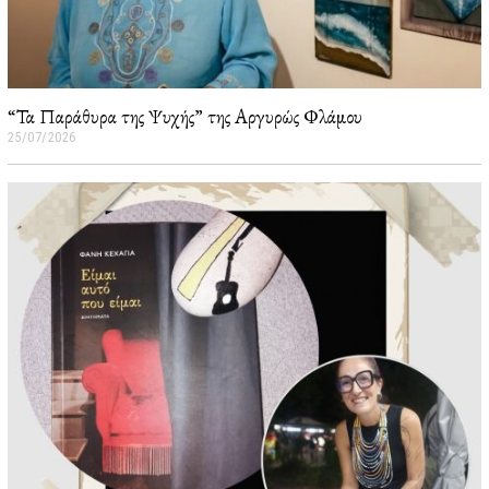
“Τα Παράθυρα της Ψυχής” της Αργυρώς Φλάμου
25/07/2026
2
6
/
0
7
/
2
0
2
6