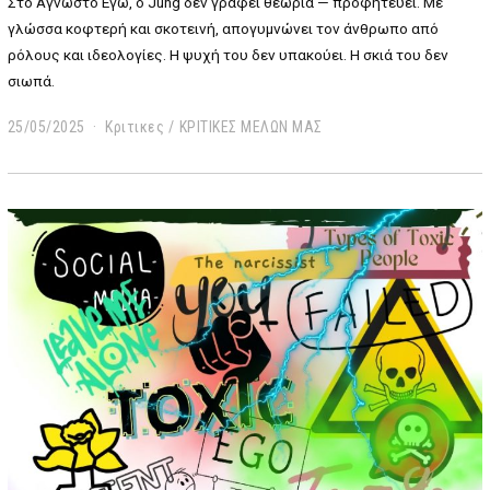
Στο Άγνωστο Εγώ, ο Jung δεν γράφει θεωρία — προφητεύει. Με
γλώσσα κοφτερή και σκοτεινή, απογυμνώνει τον άνθρωπο από
ρόλους και ιδεολογίες. Η ψυχή του δεν υπακούει. Η σκιά του δεν
σιωπά.
25/05/2025
2
Κριτικες
/
ΚΡΙΤΙΚΕΣ ΜΕΛΩΝ ΜΑΣ
5
/
0
5
/
2
0
2
5