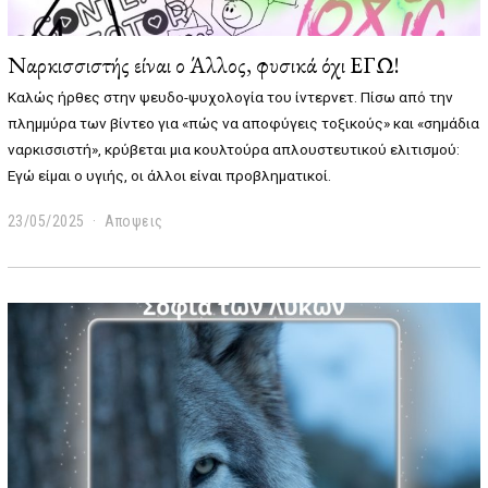
Ναρκισσιστής είναι ο Άλλος, φυσικά όχι ΕΓΩ!
Καλώς ήρθες στην ψευδο-ψυχολογία του ίντερνετ.
Πίσω από την
πλημμύρα των βίντεο για «πώς να αποφύγεις τοξικούς» και «σημάδια
ναρκισσιστή», κρύβεται μια κουλτούρα απλουστευτικού ελιτισμού:
Εγώ είμαι ο υγιής, οι άλλοι είναι προβληματικοί.
23/05/2025
0
Αποψεις
4
/
0
6
/
2
0
2
5