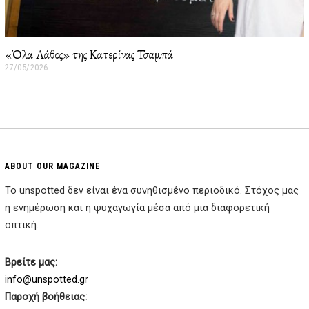
«Όλα Λάθος» της Κατερίνας Τσαμπά
27/05/2026
2
7
/
0
5
/
2
0
2
ABOUT OUR MAGAZINE
6
Το unspotted δεν είναι ένα συνηθισμένο περιοδικό. Στόχος μας
η ενημέρωση και η ψυχαγωγία μέσα από μια διαφορετική
οπτική.
Βρείτε μας:
info@unspotted.gr
Παροχή βοήθειας: