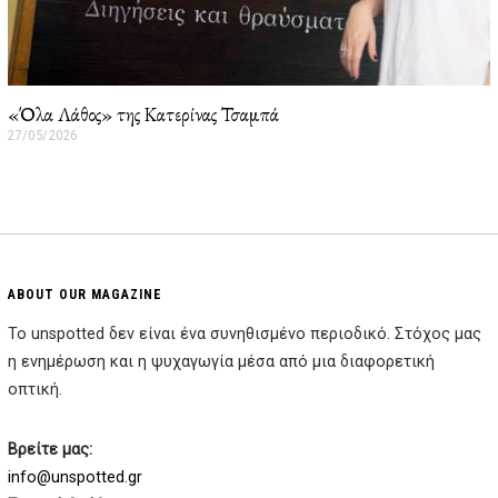
«Όλα Λάθος» της Κατερίνας Τσαμπά
27/05/2026
2
7
/
0
5
/
2
0
2
ABOUT OUR MAGAZINE
6
Το unspotted δεν είναι ένα συνηθισμένο περιοδικό. Στόχος μας
η ενημέρωση και η ψυχαγωγία μέσα από μια διαφορετική
οπτική.
Βρείτε μας:
info@unspotted.gr