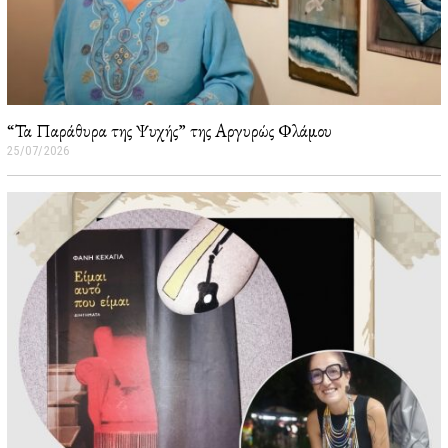
“Τα Παράθυρα της Ψυχής” της Αργυρώς Φλάμου
25/07/2026
2
6
/
0
7
/
2
0
2
6