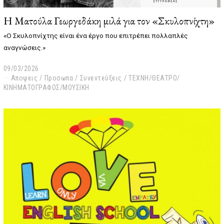
Η Ματούλα Γεωργεδάκη μιλά για τον «Σκυλοπνίχτη»
«Ο Σκυλοπνίχτης είναι ένα έργο που επιτρέπει πολλαπλές
αναγνώσεις.»
09/03/2026
0
Αποψεις
9
/
Προσωπα
/
Συνεντεύξεις
/
ΤΕΧΝΗ/ΘΕΑΤΡΟ/
ΚΙΝΗΜΑΤΟΓΡΑΦΟΣ/ΜΟΥΣΙΚΗ
/
0
3
/
2
0
2
6