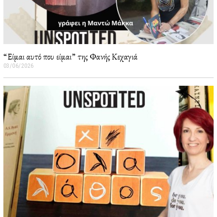
“Είμαι αυτό που είμαι” της Φανής Κεχαγιά
03/06/2026
0
5
/
0
6
/
2
0
2
6