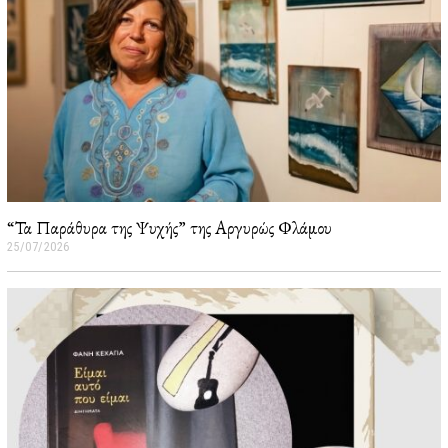
“Τα Παράθυρα της Ψυχής” της Αργυρώς Φλάμου
25/07/2026
2
6
/
0
7
/
2
0
2
6