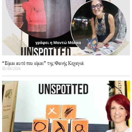
“Είμαι αυτό που είμαι” της Φανής Κεχαγιά
03/06/2026
0
5
/
0
6
/
2
0
2
6