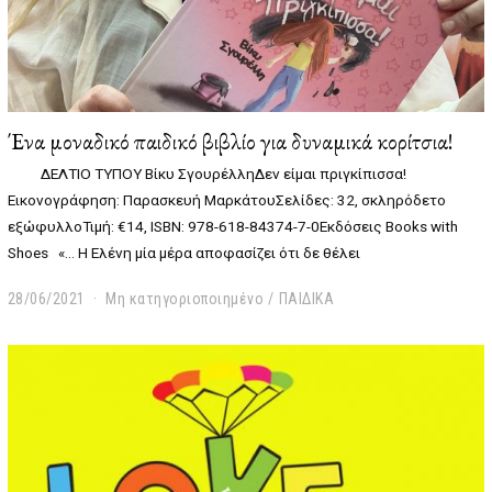
Ένα μοναδικό παιδικό βιβλίο για δυναμικά κορίτσια!
ΔΕΛΤΙΟ ΤΥΠΟΥ Βίκυ ΣγουρέλληΔεν είμαι πριγκίπισσα!
Εικονογράφηση: Παρασκευή ΜαρκάτουΣελίδες: 32, σκληρόδετο
εξώφυλλοΤιμή: €14, ISBN: 978-618-84374-7-0Εκδόσεις Books with
Shoes «… H Ελένη μία μέρα αποφασίζει ότι δε θέλει
28/06/2021
2
Μη κατηγοριοποιημένο
/
ΠΑΙΔΙΚΑ
3
/
0
1
/
2
0
2
2