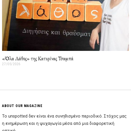
«Όλα Λάθος» της Κατερίνας Τσαμπά
27/05/2026
2
7
/
0
5
/
2
0
2
ABOUT OUR MAGAZINE
6
Το unspotted δεν είναι ένα συνηθισμένο περιοδικό. Στόχος μας
η ενημέρωση και η ψυχαγωγία μέσα από μια διαφορετική
οπτική.