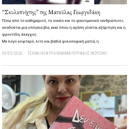
“Σκυλοπνίχτης” της Ματούλας Γεωργεδάκη
Πίσω από το καθημερινό, το οικείο και το φαινομενικά «ανθρώπινο»,
αναδύεται μια υπόγεια βία, εκεί όπου η αγάπη γίνεται εξάρτηση και η
φροντίδα, έλεγχος.
Με λόγο κοφτερό, λιτό και βαθιά φιλοσοφική ματιά, η
03/03/2026
0
ΤΕΧΝΗ/ΘΕΑΤΡΟ/ΚΙΝΗΜΑΤΟΓΡΑΦΟΣ/ΜΟΥΣΙΚΗ
3
/
0
3
/
2
0
2
6