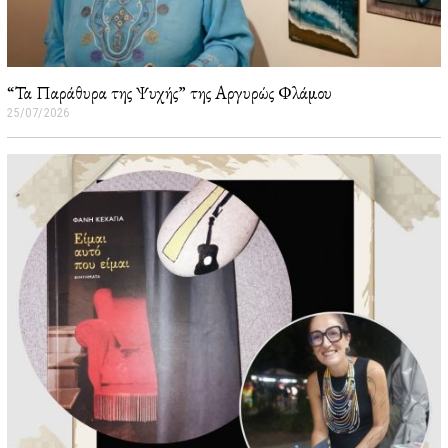
“Τα Παράθυρα της Ψυχής” της Αργυρώς Φλάμου
25/07/2026
2
6
/
0
7
/
2
0
2
6