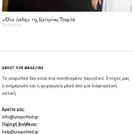
«Όλα Λάθος» της Κατερίνας Τσαμπά
27/05/2026
2
7
/
0
5
/
2
0
2
ABOUT OUR MAGAZINE
6
Το unspotted δεν είναι ένα συνηθισμένο περιοδικό. Στόχος μας
η ενημέρωση και η ψυχαγωγία μέσα από μια διαφορετική
οπτική.
Βρείτε μας:
info@unspotted.gr
Παροχή βοήθειας:
help@unspotted.gr