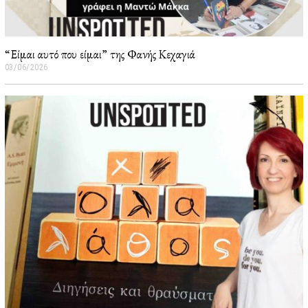
“Είμαι αυτό που είμαι” της Φανής Κεχαγιά
03/06/2026
0
5
/
0
6
/
2
0
2
6