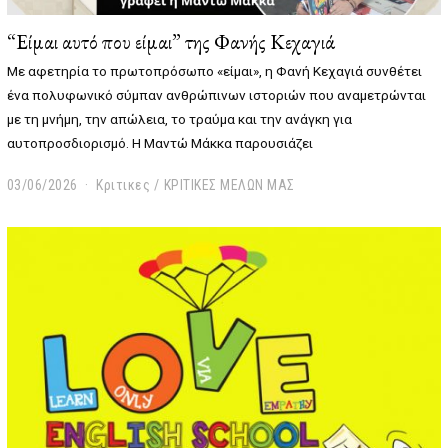
“Είμαι αυτό που είμαι” της Φανής Κεχαγιά
Με αφετηρία το πρωτοπρόσωπο «είμαι», η Φανή Κεχαγιά συνθέτει
ένα πολυφωνικό σύμπαν ανθρώπινων ιστοριών που αναμετρώνται
με τη μνήμη, την απώλεια, το τραύμα και την ανάγκη για
αυτοπροσδιορισμό. Η Μαντώ Μάκκα παρουσιάζει
03/06/2026
0
Κριτικες
/
ΚΡΙΤΙΚΕΣ ΜΕΛΩΝ ΜΑΣ
5
/
0
6
/
2
0
2
6