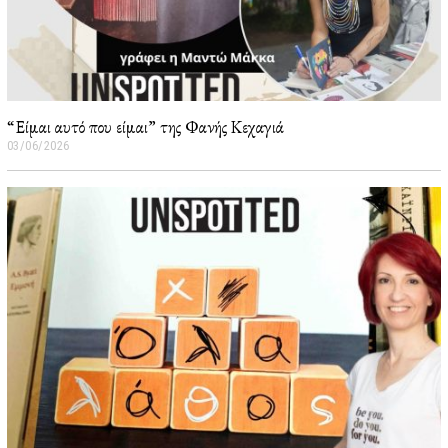
“Είμαι αυτό που είμαι” της Φανής Κεχαγιά
03/06/2026
0
5
/
0
6
/
2
0
2
6