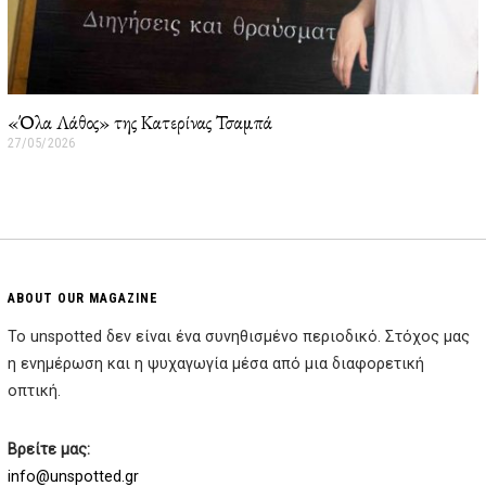
«Όλα Λάθος» της Κατερίνας Τσαμπά
27/05/2026
2
7
/
0
5
/
2
0
2
ABOUT OUR MAGAZINE
6
Το unspotted δεν είναι ένα συνηθισμένο περιοδικό. Στόχος μας
η ενημέρωση και η ψυχαγωγία μέσα από μια διαφορετική
οπτική.
Βρείτε μας:
info@unspotted.gr