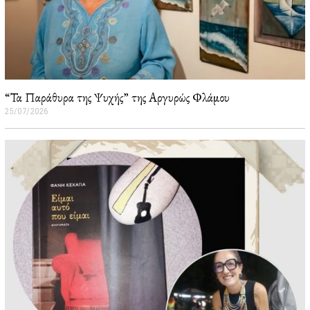
“Τα Παράθυρα της Ψυχής” της Αργυρώς Φλάμου
25/07/2026
2
6
/
0
7
/
2
0
2
6