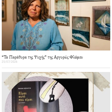
“Τα Παράθυρα της Ψυχής” της Αργυρώς Φλάμου
25/07/2026
2
6
/
0
7
/
2
0
2
6