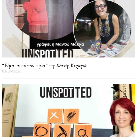
“Είμαι αυτό που είμαι” της Φανής Κεχαγιά
03/06/2026
0
5
/
0
6
/
2
0
2
6