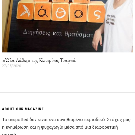
«Όλα Λάθος» της Κατερίνας Τσαμπά
27/05/2026
2
7
/
0
5
/
2
0
2
ABOUT OUR MAGAZINE
6
Το unspotted δεν είναι ένα συνηθισμένο περιοδικό. Στόχος μας
η ενημέρωση και η ψυχαγωγία μέσα από μια διαφορετική
οπτική.