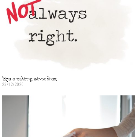
Έχει o πελάτης πάντα δίκιο;
23/12/2020
2
3
/
0
1
/
2
0
2
2