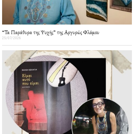
“Τα Παράθυρα της Ψυχής” της Αργυρώς Φλάμου
25/07/2026
2
6
/
0
7
/
2
0
2
6