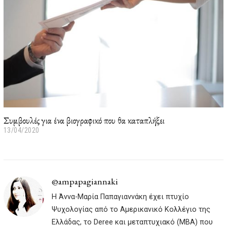
Συμβουλές για ένα βιογραφικό που θα καταπλήξει
13/04/2020
1
0
/
0
3
/
@ampapagiannaki
2
Η Άννα-Μαρία Παπαγιαννάκη έχει πτυχίο
0
2
Ψυχολογίας από το Αμερικανικό Κολλέγιο της
2
Ελλάδας, το Deree και μεταπτυχιακό (MBA) που