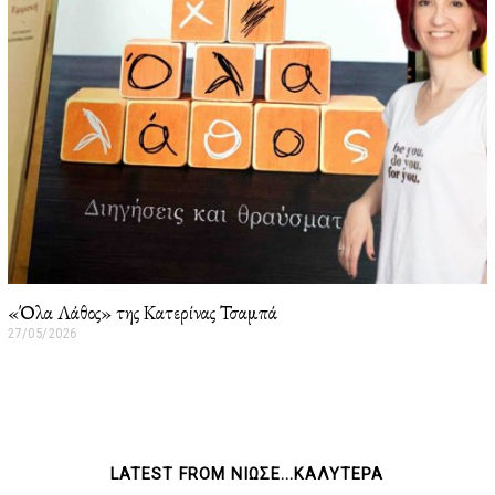
2
6
«Όλα Λάθος» της Κατερίνας Τσαμπά
27/05/2026
2
7
/
0
5
/
2
0
LATEST FROM ΝΙΩΣΕ...ΚΑΛΥΤΕΡΑ
2