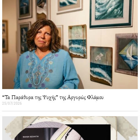
“Τα Παράθυρα της Ψυχής” της Αργυρώς Φλάμου
25/07/2026
2
6
/
0
7
/
2