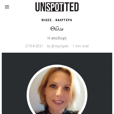
ΝΙΩΣΕ...ΚΑΛΥΤΕΡΑ
Θέλω
Η αποδοχή
27/04/2021
2
by
@mgolgaki
1 min read
7
/
0
4
/
2
0
2
1