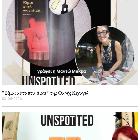
0
2
6
“Είμαι αυτό που είμαι” της Φανής Κεχαγιά
03/06/2026
0
5
/
0
6
/
2
0