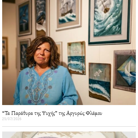
“Τα Παράθυρα της Ψυχής” της Αργυρώς Φλάμου
25/07/2026
2
6
/
0