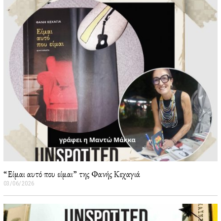
7
/
2
0
2
6
“Είμαι αυτό που είμαι” της Φανής Κεχαγιά
03/06/2026
0
5
/
0
6