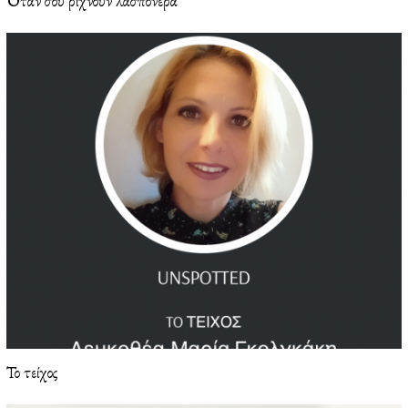
Όταν σου ρίχνουν λασπόνερα
Το τείχος