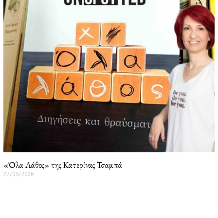
/
2
0
2
6
«Όλα Λάθος» της Κατερίνας Τσαμπά
27/05/2026
2
7
/
0
5
/