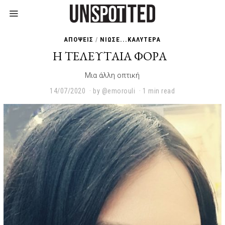
ΑΠΟΨΕΙΣ
/
ΝΙΩΣΕ...ΚΑΛΥΤΕΡΑ
Η ΤΕΛΕΥΤΑΙΑ ΦΟΡΑ
Μια άλλη οπτική
14/07/2020
2
by
@emorouli
1 min read
3
/
0
1
/
2
0
2
2