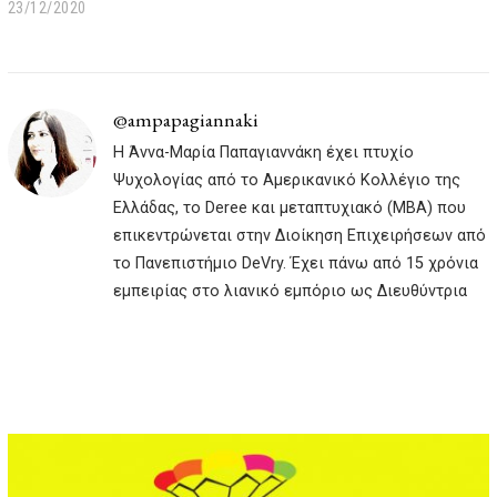
23/12/2020
2
3
/
0
1
/
@ampapagiannaki
2
Η Άννα-Μαρία Παπαγιαννάκη έχει πτυχίο
0
2
Ψυχολογίας από το Αμερικανικό Κολλέγιο της
2
Ελλάδας, το Deree και μεταπτυχιακό (MBA) που
επικεντρώνεται στην Διοίκηση Επιχειρήσεων από
το Πανεπιστήμιο DeVry. Έχει πάνω από 15 χρόνια
εμπειρίας στο λιανικό εμπόριο ως Διευθύντρια