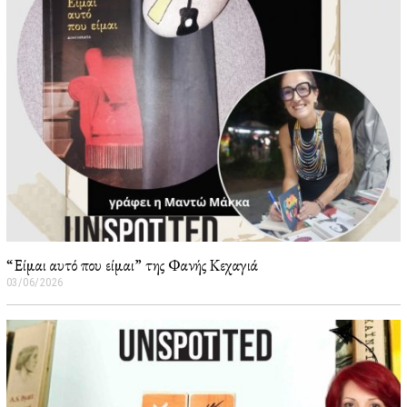
2
6
“Είμαι αυτό που είμαι” της Φανής Κεχαγιά
03/06/2026
0
5
/
0
6
/
2
0
2