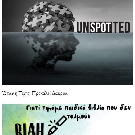
Όταν η Τέχνη Προκαλεί Δάκρυα