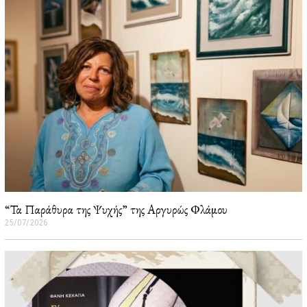
“Τα Παράθυρα της Ψυχής” της Αργυρώς Φλάμου
25/07/2026
2
6
/
0
7
/
2
0