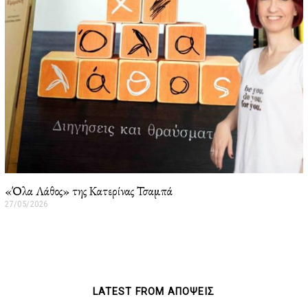
6
«Όλα Λάθος» της Κατερίνας Τσαμπά
27/05/2026
2
7
/
0
5
/
2
0
LATEST FROM ΑΠΟΨΕΙΣ
2