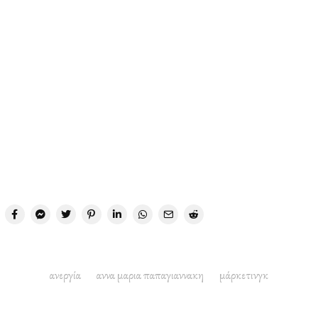
ανεργία
αννα μαρια παπαγιαννακη
μάρκετινγκ