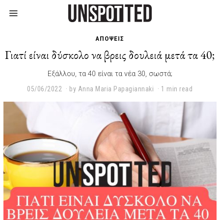
ΑΠΟΨΕΙΣ
Γιατί είναι δύσκολο να βρεις δουλειά μετά τα 40;
Εξάλλου, τα 40 είναι τα νέα 30, σωστά;
05/06/2022
0
by
Anna Maria Papagiannaki
1 min read
5
/
0
6
/
2
0
2
2